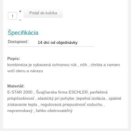
+
–
Špecifikácia
Dostupnosť:
14 dní od objednávky
Popis:
kombinéza je vybavená ochranou rúk , nôh , chrbta a ramien
voči oteru a nárazu
Materiál:
E-STAR 2000 , Švajčiarska firma ESCHLER, perfektná
prispôsobivosť , elastický pri pohybe ,tepelná izolácia , spätné
získavanie tepla , regulovaná priepustnosť vzduchu ,
nepremokavý , ľahko ošetrovateľný