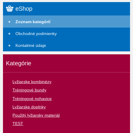
eShop
Zoznam kategórií
Obchodné podmienky
Kontaktné údaje
Kategórie
Lyžiarske kombinézy
Tréningové bundy
Tréningové nohavice
Lyžiarske doplnky
Použitý lyžiarsky materiál
TEST