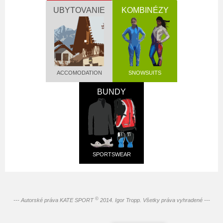
UBYTOVANIE
KOMBINÉZY
ACCOMODATION
SNOWSUITS
BUNDY
SPORTSWEAR
©
--- Autorské práva KATE SPORT
2014. Igor Tropp. Všetky práva vyhradené ---