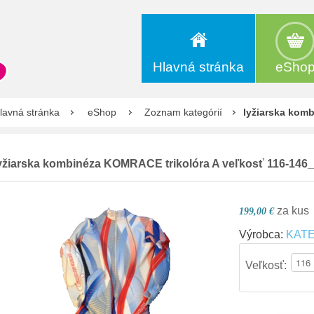
Hlavná stránka
eSho
lavná stránka
eShop
Zoznam kategórií
lyžiarska kom
yžiarska kombinéza
KOMRACE trikolóra A veľkosť 116-146
za kus
199,00 €
Výrobca:
KAT
Veľkosť: