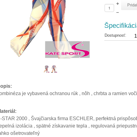
+
–
Špecifikáci
Dostupnosť:
1
opis:
ombinéza je vybavená ochranou rúk , nôh , chrbta a ramien voči
ateriál:
-STAR 2000 , Švajčiarska firma ESCHLER, perfektná prispôsobi
tepelná izolácia , spätné získavanie tepla , regulovaná priepus
ahko ošetrovateľný