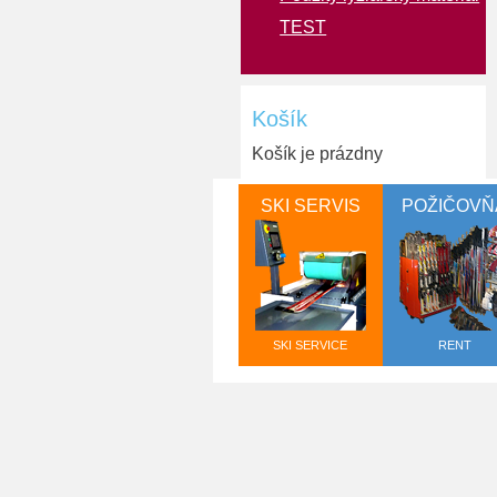
TEST
Košík
Košík je prázdny
SKI SERVIS
POŽIČOVŇ
SKI SERVICE
RENT