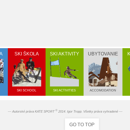
A
SKI ŠKOLA
SKI AKTIVITY
UBYTOVANIE
SKI SCHOOL
SKI ACTIVITIES
ACCOMODATION
©
--- Autorské práva KATE SPORT
2014. Igor Tropp. Všetky práva vyhradené ---
GO TO TOP