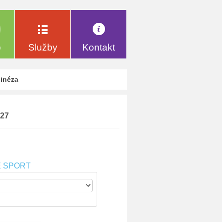
p
Služby
Kontakt
binéza
_27
E SPORT