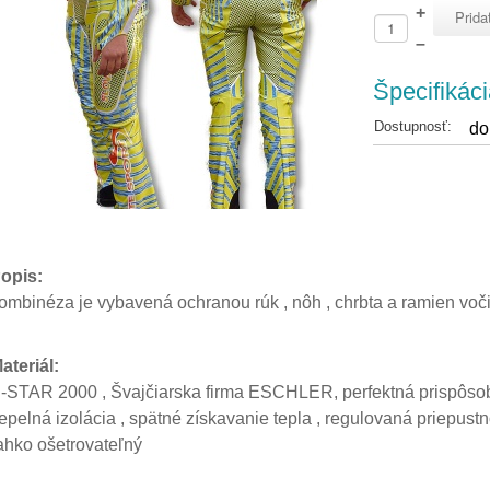
+
–
Špecifikáci
Dostupnosť:
do
opis:
ombinéza je vybavená ochranou rúk , nôh , chrbta a ramien voči
ateriál:
-STAR 2000 , Švajčiarska firma ESCHLER, perfektná prispôsobi
tepelná izolácia , spätné získavanie tepla , regulovaná priepus
ahko ošetrovateľný