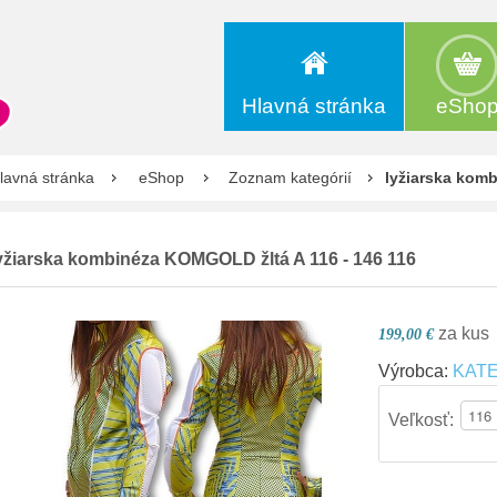
Hlavná stránka
eSho
lavná stránka
eShop
Zoznam kategórií
lyžiarska kom
yžiarska kombinéza
KOMGOLD žltá A 116 - 146 116
za kus
199,00 €
Výrobca:
KAT
Veľkosť: